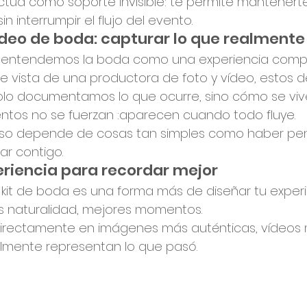
ctúa como soporte invisible: te permite mantenerte
 interrumpir el flujo del evento.
ídeo de boda: capturar lo que realment
 entendemos la boda como una experiencia compl
e vista de una productora de foto y vídeo, estos de
olo documentamos lo que ocurre, sino cómo se viv
tos no se fuerzan :aparecen cuando todo fluye.
eso depende de cosas tan simples como haber pe
ar contigo.
eriencia para recordar mejor
tu kit de boda es una forma más de diseñar tu experi
s naturalidad, mejores momentos.
directamente en imágenes más auténticas, vídeos m
lmente representan lo que pasó.