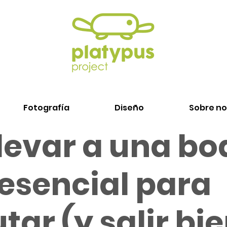
Fotografía
Diseño
Sobre no
levar a una bo
t esencial para
utar (y salir bi