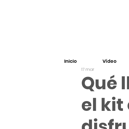
Inicio
Vídeo
17 mar
Qué l
el ki
disfr