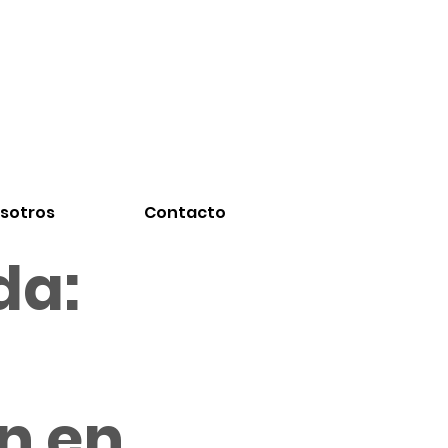
sotros
Contacto
da:
en en