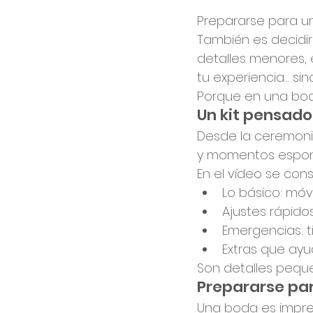
Prepararse para una
También es decidir
detalles menores,
tu experiencia… si
Porque en una bod
Un kit pensad
Desde la ceremonia
y momentos espon
En el vídeo se con
Lo básico: móvil
Ajustes rápidos
Emergencias: t
Extras que ay
Son detalles peque
Prepararse pa
Una boda es imprevis