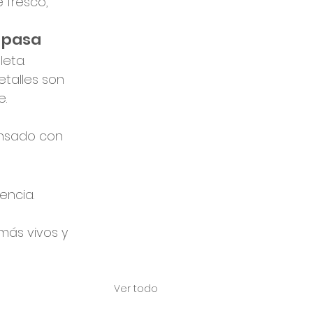
 fresco, 
e pasa
eta.
talles son 
e.
nsado con 
encia.
ás vivos y 
Ver todo