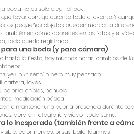
 boda no es solo elegir el look.
 qué llevar contigo durante todo el evento. Y aun
 estos pequeños objetos pueden marcar la diferenc
no también en cómo apareces en las fotos y el víde
a, todo queda registrado.
o para una boda (y para cámara)
 hasta la fiesta, hay muchas horas, cambios de lu
táneos.
struye un kit sencillo pero muy pensado:
, cartera, llaves
: colonia, chicles, pañuelo
iritas, medicación básica
udan a mantener una buena presencia durante todo
ños, pero en fotografía y vídeo… todo suma.
ra lo inesperado (también frente a cám
ible: calor, nervios, prisas, baile, lágrimas.