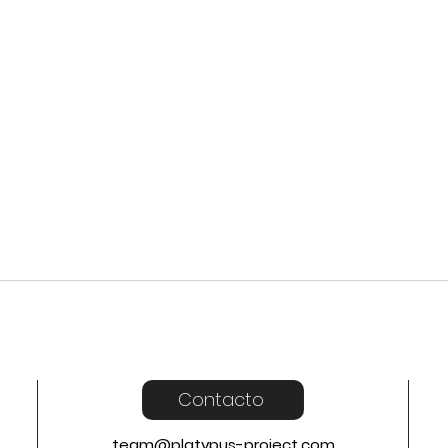
Contacto
team@platypus-project.com