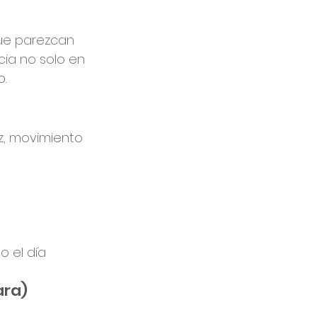
que parezcan 
ia no solo en 
o.
z, movimiento 
 el día
ara)